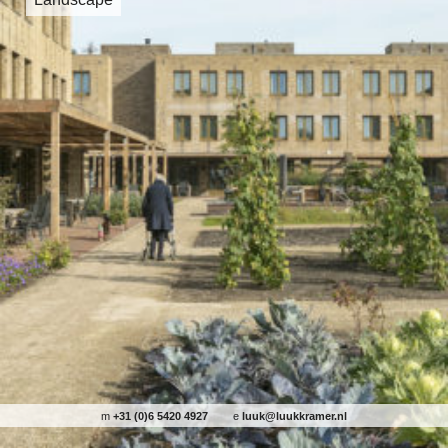
m
+31 (0)6 5420 4927
e
luuk@luukkramer.nl