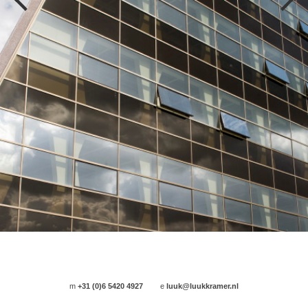
m
+31 (0)6 5420 4927
e
luuk@luukkramer.nl