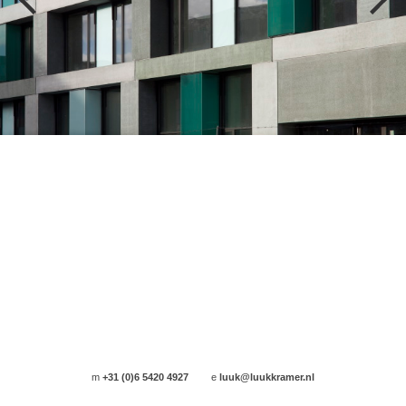
m
+31 (0)6 5420 4927
e
luuk@luukkramer.nl