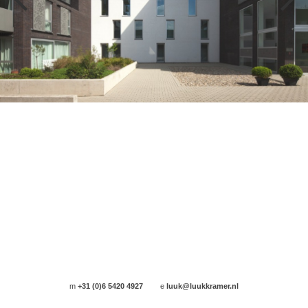
m
+31 (0)6 5420 4927
e
luuk@luukkramer.nl