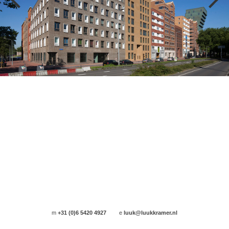
m
+31 (0)6 5420 4927
e
luuk@luukkramer.nl