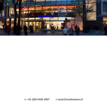
m
+31 (0)6 5420 4927
e
luuk@luukkramer.nl