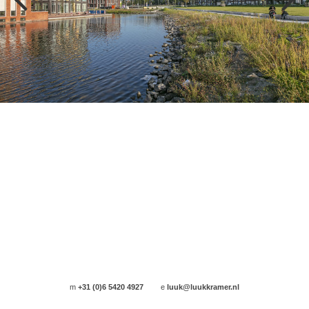
m
+31 (0)6 5420 4927
e
luuk@luukkramer.nl