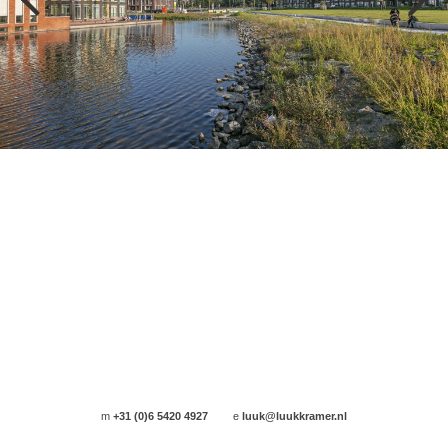
m
+31 (0)6 5420 4927
e
luuk@luukkramer.nl