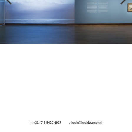
m
+31 (0)6 5420 4927
e
luuk@luukkramer.nl