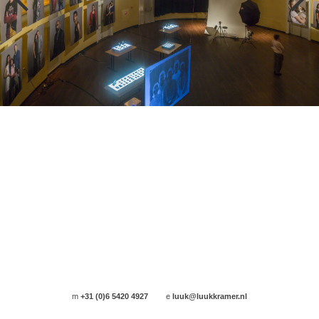
m
+31 (0)6 5420 4927
e
luuk@luukkramer.nl