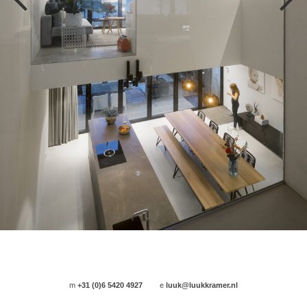
m
+31 (0)6 5420 4927
e
luuk@luukkramer.nl