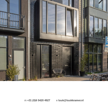
m
+31 (0)6 5420 4927
e
luuk@luukkramer.nl