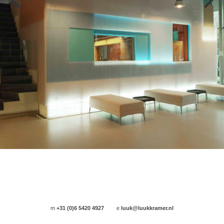
m
+31 (0)6 5420 4927
e
luuk@luukkramer.nl