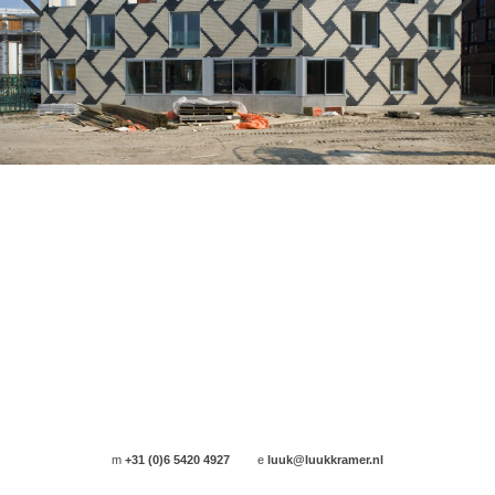
m
+31 (0)6 5420 4927
e
luuk@luukkramer.nl