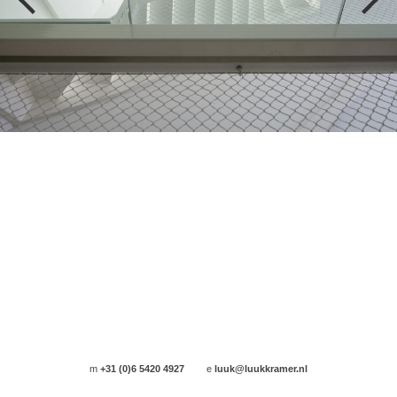
m
+31 (0)6 5420 4927
e
luuk@luukkramer.nl