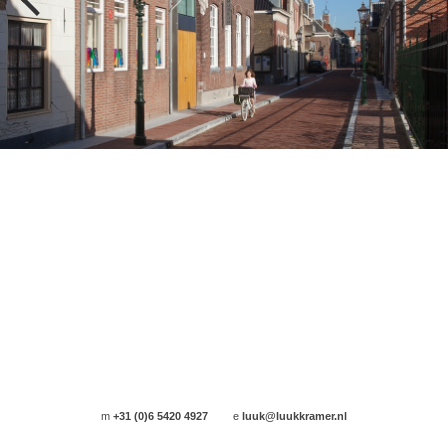
m
+31 (0)6 5420 4927
e
luuk@luukkramer.nl