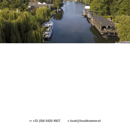
m
+31 (0)6 5420 4927
e
luuk@luukkramer.nl