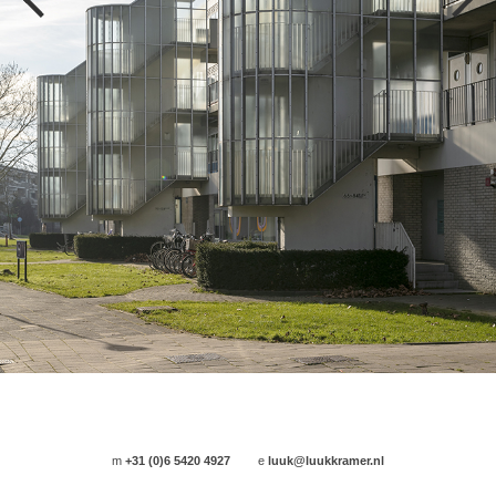
m
+31 (0)6 5420 4927
e
luuk@luukkramer.nl