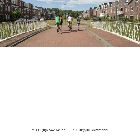
m
+31 (0)6 5420 4927
e
luuk@luukkramer.nl