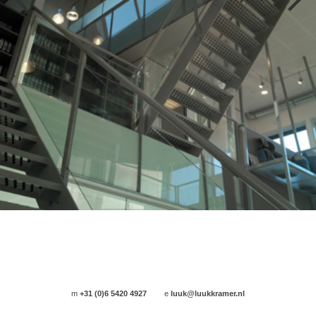
m
+31 (0)6 5420 4927
e
luuk@luukkramer.nl