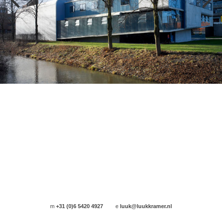
m
+31 (0)6 5420 4927
e
luuk@luukkramer.nl