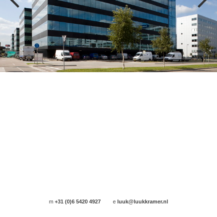
m
+31 (0)6 5420 4927
e
luuk@luukkramer.nl