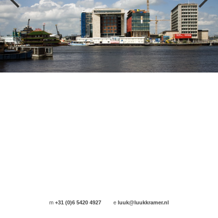
m
+31 (0)6 5420 4927
e
luuk@luukkramer.nl