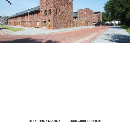
m
+31 (0)6 5420 4927
e
luuk@luukkramer.nl