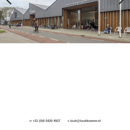
m
+31 (0)6 5420 4927
e
luuk@luukkramer.nl