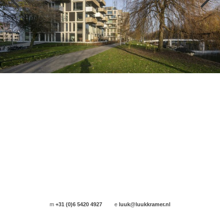
m
+31 (0)6 5420 4927
e
luuk@luukkramer.nl