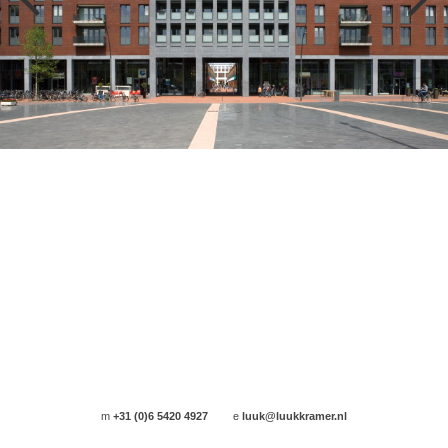
m
+31 (0)6 5420 4927
e
luuk@luukkramer.nl