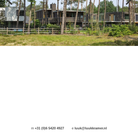
m
+31 (0)6 5420 4927
e
luuk@luukkramer.nl