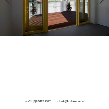
m
+31 (0)6 5420 4927
e
luuk@luukkramer.nl