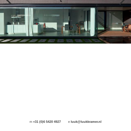
m
+31 (0)6 5420 4927
e
luuk@luukkramer.nl