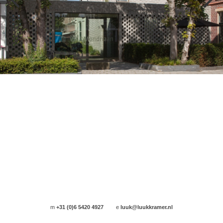
m
+31 (0)6 5420 4927
e
luuk@luukkramer.nl