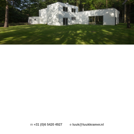
m
+31 (0)6 5420 4927
e
luuk@luukkramer.nl