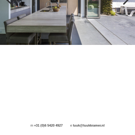
m
+31 (0)6 5420 4927
e
luuk@luukkramer.nl