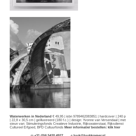
Waterwerken in Nederland
€ 49,95 | isbn 9789462083851 | hardcover | 240 p
| 22,8 x 30,5 cm | geïllustreerd (180 f.c.) | design: Yvonne van Versendaal | met
steun van: Stimuleringsfonds Creatieve Industrie, Rijkswaterstaat, Rijksdienst
Cultureel Erfgoed, BPD Cultuurfonds
Meer informatie/ bestellen:
klik
hier
m
+31 (0)6 5420 4927
e
luuk@luukkramer.nl