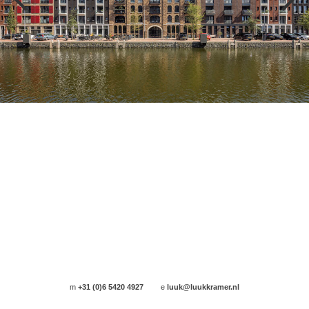
m
+31 (0)6 5420 4927
e
luuk@luukkramer.nl