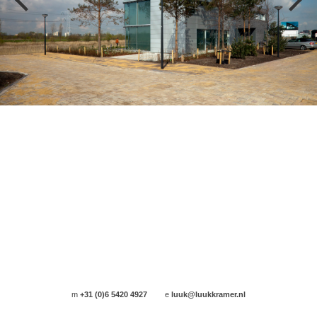
m
+31 (0)6 5420 4927
e
luuk@luukkramer.nl