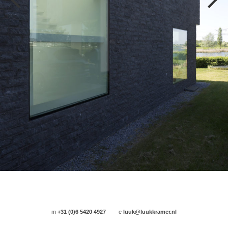
m
+31 (0)6 5420 4927
e
luuk@luukkramer.nl